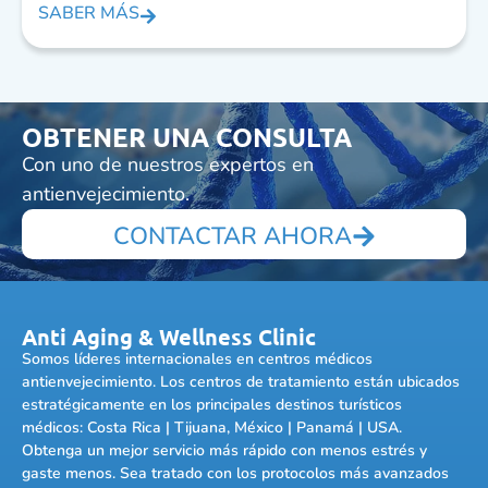
SABER MÁS
OBTENER UNA CONSULTA
Con uno de nuestros expertos en
antienvejecimiento.
CONTACTAR AHORA
Anti Aging & Wellness Clinic
Somos líderes internacionales en centros médicos
antienvejecimiento. Los centros de tratamiento están ubicados
estratégicamente en los principales destinos turísticos
médicos: Costa Rica | Tijuana, México | Panamá | USA.
Obtenga un mejor servicio más rápido con menos estrés y
gaste menos. Sea tratado con los protocolos más avanzados